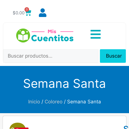
0
$
0.00
Buscar
Semana Santa
Inicio
/
Coloreo
/ Semana Santa
S