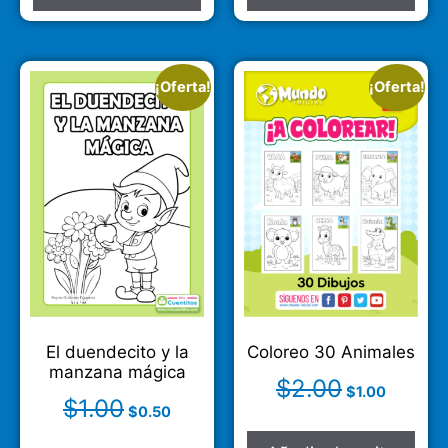
¡Oferta!
¡Oferta!
El duendecito y la
Coloreo 30 Animales
manzana mágica
$
2.00
$
1.00
$
1.00
$
0.50