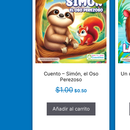
Cuento – Simón, el Oso
Un 
Perezoso
$
1.00
$
0.50
Añadir al carrito