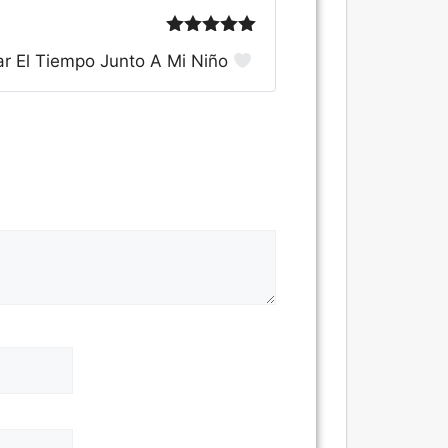
Valorado
ar El Tiempo Junto A Mi Niño
con
5
de 5