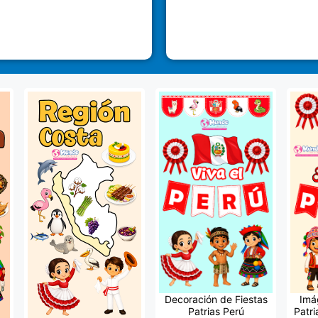
Decoración de Fiestas
Imá
Patrias Perú
Patri