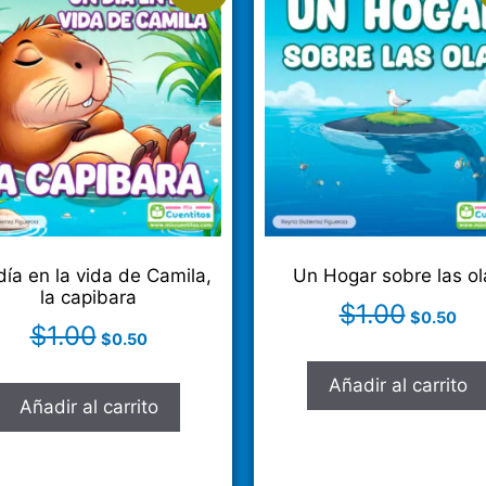
día en la vida de Camila,
Un Hogar sobre las ol
la capibara
$
1.00
$
0.50
$
1.00
$
0.50
Añadir al carrito
Añadir al carrito