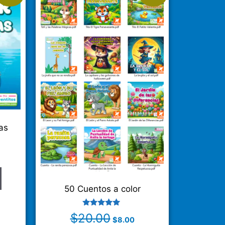
as
50 Cuentos a color
Valorado
$
20.00
$
8.00
con