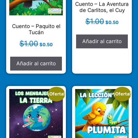
Cuento – La Aventura
de Carlitos, el Cuy
$
1.00
$
0.50
Cuento – Paquito el
Tucán
Añadir al carrito
$
1.00
$
0.50
Añadir al carrito
¡Oferta!
¡Oferta!