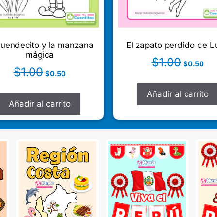
duendecito y la manzana
El zapato perdido de L
mágica
$
1.00
$
0.50
$
1.00
$
0.50
Añadir al carrito
Añadir al carrito