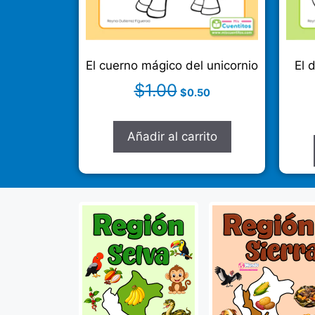
El cuerno mágico del unicornio
El 
$
1.00
$
0.50
Añadir al carrito