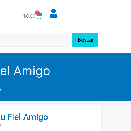
0
$
0.00
Buscar
iel Amigo
o
su Fiel Amigo