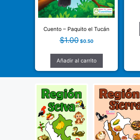
Cuento – Paquito el Tucán
$
1.00
$
0.50
Añadir al carrito