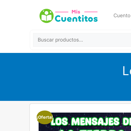
Cuento
L
¡Oferta!