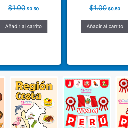
$
1.00
$
1.00
$
0.50
$
0.50
Añadir al carrito
Añadir al carrito