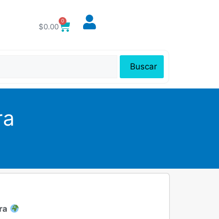
0
$
0.00
Buscar
ra
ra