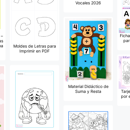
Vocales 2026
Ficha
 –
par
as
ha
Moldes de Letras para
Imprimir en PDF
Material Didáctico de
Suma y Resta
Tarj
por 