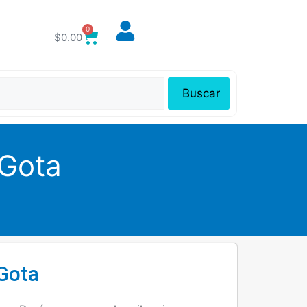
0
$
0.00
Buscar
 Gota
 Gota