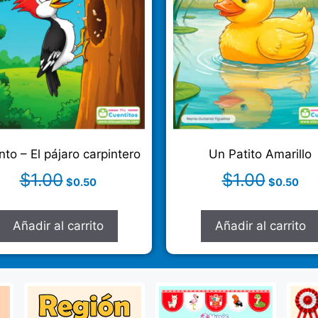
to – El pájaro carpintero
Un Patito Amarillo
$
1.00
$
1.00
$
0.50
$
0.50
Añadir al carrito
Añadir al carrito