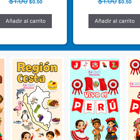
$
1.00
$
1.00
$
0.50
$
0.50
Añadir al carrito
Añadir al carrito