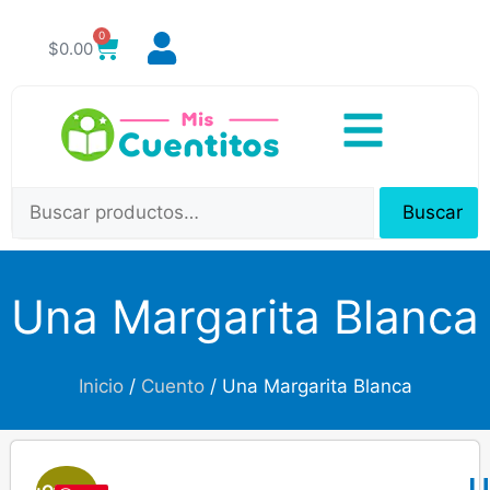
0
$
0.00
Buscar
Una Margarita Blanca
Inicio
/
Cuento
/ Una Margarita Blanca
U