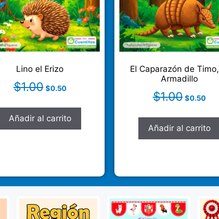
Lino el Erizo
El Caparazón de Timo,
Armadillo
$
1.00
$
0.50
$
1.00
$
0.50
Añadir al carrito
Añadir al carrito