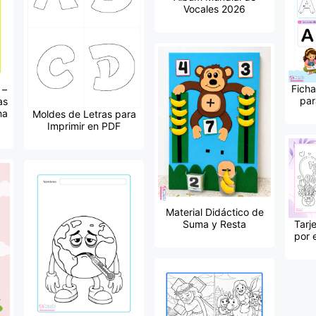
Vocales 2026
Ficha
 –
par
as
ha
Moldes de Letras para
Imprimir en PDF
Material Didáctico de
Suma y Resta
Tarj
por 