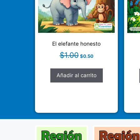
El elefante honesto
$
1.00
$
0.50
Añadir al carrito