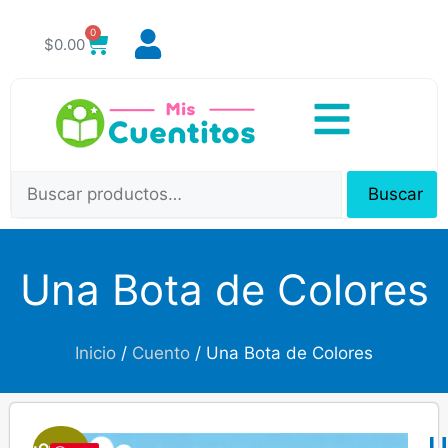
0
$
0.00
Buscar
Una Bota de Colores
Inicio
/
Cuento
/ Una Bota de Colores
U