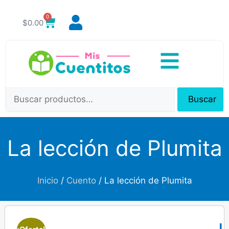
0
$
0.00
Buscar
La lección de Plumita
Inicio
/
Cuento
/ La lección de Plumita
L