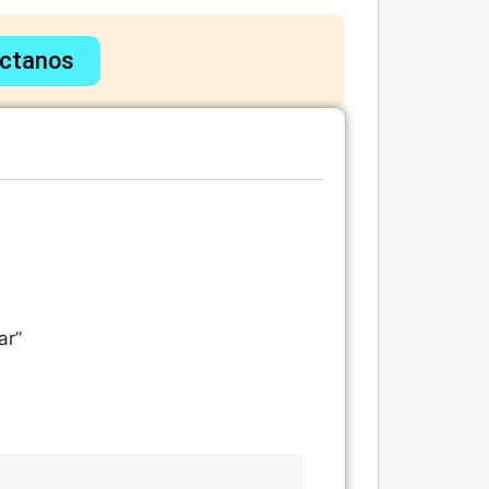
ctanos
ar”