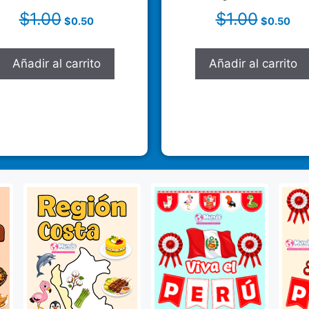
$
1.00
$
1.00
$
0.50
$
0.50
Añadir al carrito
Añadir al carrito