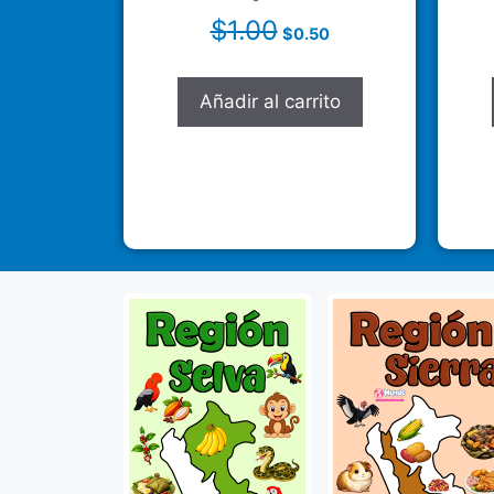
$
1.00
$
0.50
Añadir al carrito